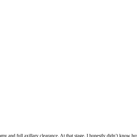
my and full axillary clearance. At that stage, I honestly didn’t know 