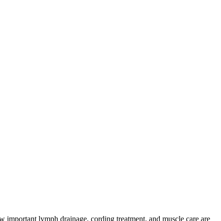
how important lymph drainage, cording treatment, and muscle care are