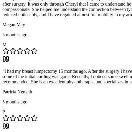
after surgery. It was only through Cheryl that I came to understand how
compassionate. She helped me understand the connection between lymp
reduced noticeably, and I have regained almost full mobility in my ar
Megan May
5 months ago
M
"
I had my breast lumpectomy 15 months ago. After the surgery I have
some of the initial cording was gone. Recently, I noticed some swelli
recommended. She is an excellent physiotherapist and specializes in pos
Patricia Nemeth
5 months ago
P