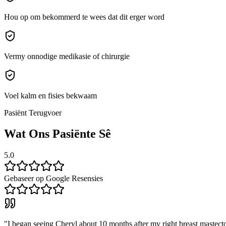
Hou op om bekommerd te wees dat dit erger word
Vermy onnodige medikasie of chirurgie
Voel kalm en fisies bekwaam
Pasiënt Terugvoer
Wat Ons Pasiënte Sê
5.0
Gebaseer op Google Resensies
"
I began seeing Cheryl about 10 months after my right breast mastecto