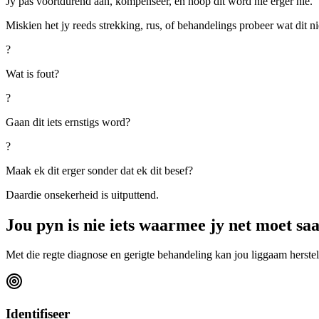
Jy pas voortdurend aan, kompenseer, en hoop dit word nie erger nie.
Miskien het jy reeds strekking, rus, of behandelings probeer wat dit ni
?
Wat is fout?
?
Gaan dit iets ernstigs word?
?
Maak ek dit erger sonder dat ek dit besef?
Daardie onsekerheid is uitputtend.
Jou pyn is nie iets waarmee jy net moet saa
Met die regte diagnose en gerigte behandeling kan jou liggaam herste
Identifiseer