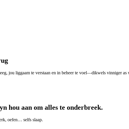
rug
weeg, jou liggaam te verstaan en in beheer te voel—dikwels vinniger as
n hou aan om alles te onderbreek.
erk, oefen… selfs slaap.