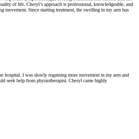
 quality of life. Cheryl’s approach is professional, knowledgeable, and
g movement. Since starting treatment, the swelling in my arm has
the hospital. I was slowly regaining more movement in my arm and
ould seek help from physiotherapist. Cheryl came highly