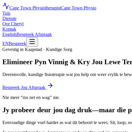
Cape Town Physiotherapist
Cape Town Physio
Tuis
Dienste
Oor Cheryl
Kontak
English
Bespreek Afspraak
EN
Bespreek
Gevestig in Kaapstad · Kundige Sorg
Elimineer Pyn Vinnig & Kry Jou Lewe Te
Deernisvolle, kundige fisioterapie wat jou help om weer vrylik te be
Bespreek Jou Afspraak
Nie meer “rus net en wag” nie.
Jy probeer deur jou dag druk—maar die py
Eenvoudige dinge voel harder as wat dit behoort te wees. Sit, loop, w