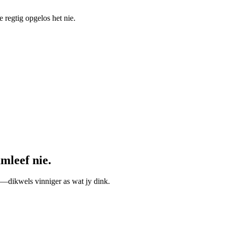
e regtig opgelos het nie.
mleef nie.
l—dikwels vinniger as wat jy dink.